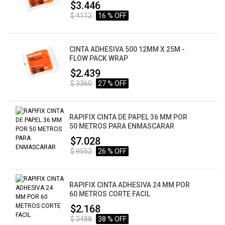
$3.446
$ 4112
16 % OFF
CINTA ADHESIVA 500 12MM X 25M -
FLOW PACK WRAP
$2.439
$ 3360
27 % OFF
RAPIFIX CINTA DE PAPEL 36 MM POR
50 METROS PARA ENMASCARAR
$7.028
$ 9552
26 % OFF
RAPIFIX CINTA ADHESIVA 24 MM POR
60 METROS CORTE FACIL
$2.168
$ 3488
38 % OFF