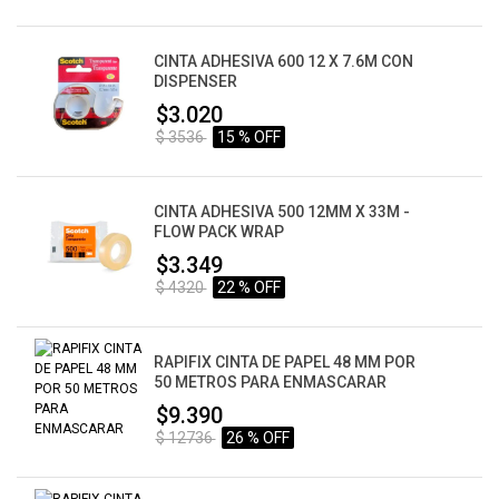
CINTA ADHESIVA 600 12 X 7.6M CON
DISPENSER
$3.020
$ 3536
15 % OFF
CINTA ADHESIVA 500 12MM X 33M -
FLOW PACK WRAP
$3.349
$ 4320
22 % OFF
RAPIFIX CINTA DE PAPEL 48 MM POR
50 METROS PARA ENMASCARAR
$9.390
$ 12736
26 % OFF