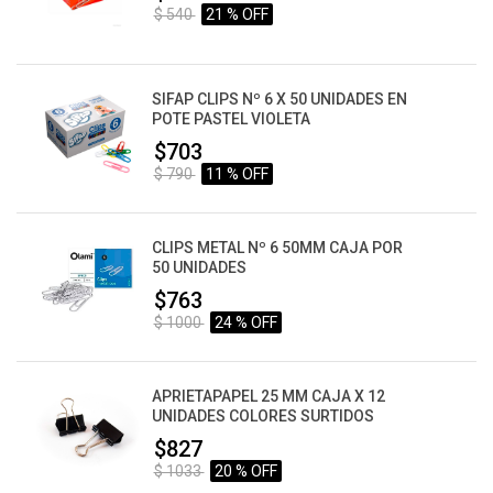
$ 540
21 % OFF
SIFAP CLIPS Nº 6 X 50 UNIDADES EN
POTE PASTEL VIOLETA
$703
$ 790
11 % OFF
CLIPS METAL Nº 6 50MM CAJA POR
50 UNIDADES
$763
$ 1000
24 % OFF
APRIETAPAPEL 25 MM CAJA X 12
UNIDADES COLORES SURTIDOS
$827
$ 1033
20 % OFF