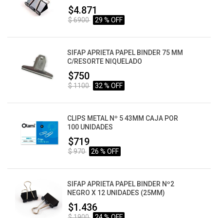
$4.871
$ 6900
29 % OFF
SIFAP APRIETA PAPEL BINDER 75 MM
C/RESORTE NIQUELADO
$750
$ 1100
32 % OFF
CLIPS METAL Nº 5 43MM CAJA POR
100 UNIDADES
$719
$ 970
26 % OFF
SIFAP APRIETA PAPEL BINDER Nº2
NEGRO X 12 UNIDADES (25MM)
$1.436
$ 1900
24 % OFF