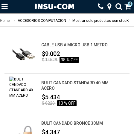
0
Home
ACCESORIOS COMPUTACION
Mostrar solo productos con stocK
CABLE USB A MICRO USB 1 METRO
$9.002
$ 14528
38 % OFF
BULIT CANDADO STANDARD 40 MM
ACERO
$5.434
$ 6220
13 % OFF
BULIT CANDADO BRONCE 30MM
$4.347