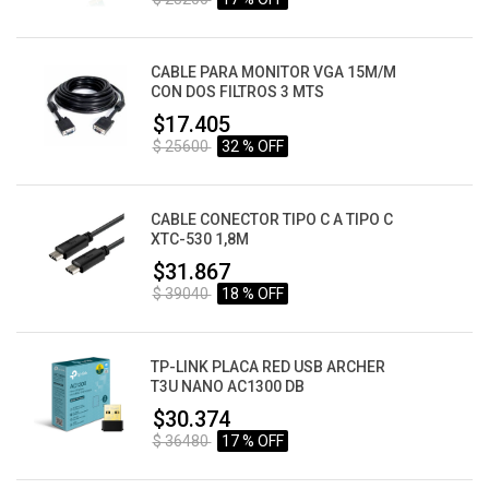
CABLE PARA MONITOR VGA 15M/M
CON DOS FILTROS 3 MTS
$17.405
$ 25600
32 % OFF
CABLE CONECTOR TIPO C A TIPO C
XTC-530 1,8M
$31.867
$ 39040
18 % OFF
TP-LINK PLACA RED USB ARCHER
T3U NANO AC1300 DB
$30.374
$ 36480
17 % OFF