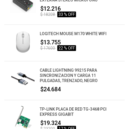
EXTERNA STEREO MICROFONO
$12.216
$ 18208
33 % OFF
LOGITECH MOUSE M170 WHITE WIFI
$13.755
$ 17600
22 % OFF
CABLE LIGHTNING 99215 PARA
SINCRONIZACION Y CARGA 11
PULGADAS, TRENZADO, NEGRO
$24.684
TP-LINK PLACA DE RED TG-3468 PCI
EXPRESS GIGABIT
$19.324
$ 23200
17 % OFF