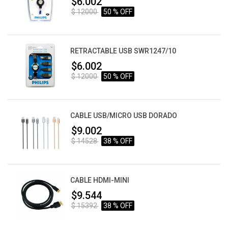
$6.002
$ 12000
50 % OFF
RETRACTABLE USB SWR1247/10
$6.002
$ 12000
50 % OFF
CABLE USB/MICRO USB DORADO
$9.002
$ 14528
38 % OFF
CABLE HDMI-MINI
$9.544
$ 15392
38 % OFF