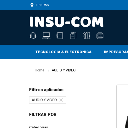
TIENDAS
TECNOLOGIA & ELECTRONICA
IMPRESORA
CARTUCHOS, TONERS, BOTELLAS Y TINTAS
CARTUCHOS, TONERS, BOTELLAS Y TINTAS
CINTAS ADHESIVAS Y DE ENMASCARAR
Home
AUDIO Y VIDEO
Filtros aplicados
AUDIO Y VIDEO
FILTRAR POR
Categorías