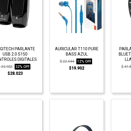
GITECH PARLANTE
AURICULAR T110 PURE
PARL
USB 2.0 S150
BASS AZUL
BLUET
NTROLES DIGITALES
LL
$ 22.544
12% OFF
$ 35.952
$ 41.
22% OFF
$19.902
$28.023