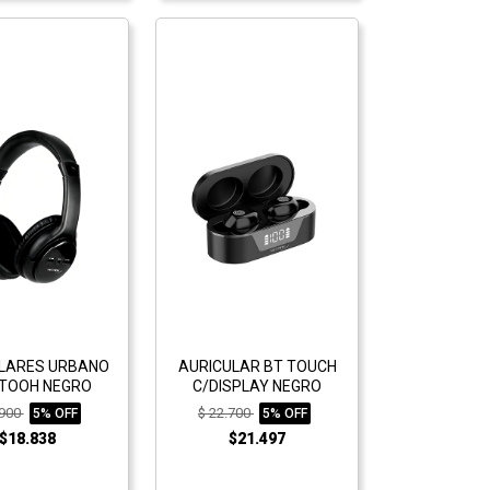
LARES URBANO
AURICULAR BT TOUCH
TOOH NEGRO
C/DISPLAY NEGRO
.900
$ 22.700
5% OFF
5% OFF
$18.838
$21.497