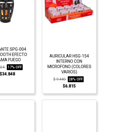
ANTE SPG-004
OOTH EFECTO
AURICULAR HSG-154
AMA FUEGO
INTERNO CON
MICROFONO (COLORES
824
17% OFF
VARIOS)
$34.848
$ 9.440
28% OFF
$6.815