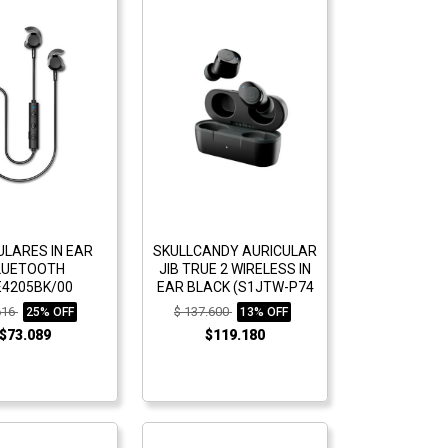
ULARES IN EAR
SKULLCANDY AURICULAR
LUETOOTH
JIB TRUE 2 WIRELESS IN
E4205BK/00
EAR BLACK (S1JTW-P74
616
$ 137.600
25% OFF
13% OFF
$73.089
$119.180