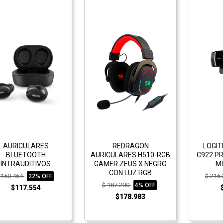
AURICULARES
REDRAGON
LOGI
BLUETOOTH
AURICULARES H510-RGB
C922 P
INTRAUDITIVOS
GAMER ZEUS X NEGRO
M
CON LUZ RGB
 150.464
$ 216
22% OFF
$ 187.200
4% OFF
$117.554
$178.983