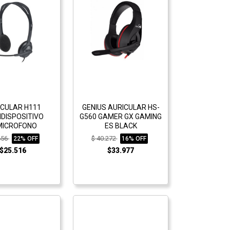
ICULAR H111
GENIUS AURICULAR HS-
IDISPOSITIVO
G560 GAMER GX GAMING
MICROFONO
ES BLACK
656
$ 40.272
22% OFF
16% OFF
$25.516
$33.977