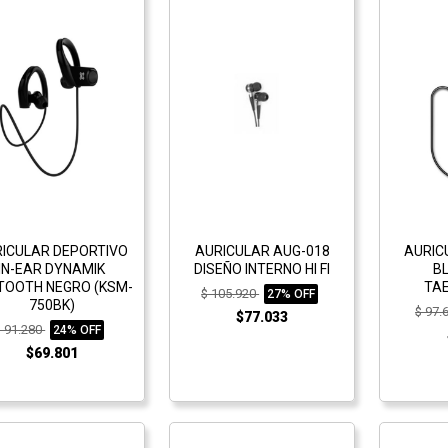
ICULAR DEPORTIVO
AURICULAR AUG-018
AURIC
IN-EAR DYNAMIK
DISEÑO INTERNO HI FI
B
TOOTH NEGRO (KSM-
TA
$ 105.920
27% OFF
750BK)
$ 97.
$77.033
$ 91.280
24% OFF
$69.801