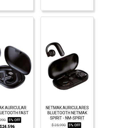
K AURICULAR
NETMAK AURICULARES
UETOOTH FAST
BLUETOOTH NETMAK
SPIRIT - NM-SPIRIT
.990
5% OFF
$ 25.990
5% OFF
$24.596