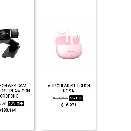
TECH WEB CAM
AURICULAR BT TOUCH
RO STREAM CON
ROSA
ICROFONO
$ 17.950
5% OFF
.208
17% OFF
$16.971
$180.164