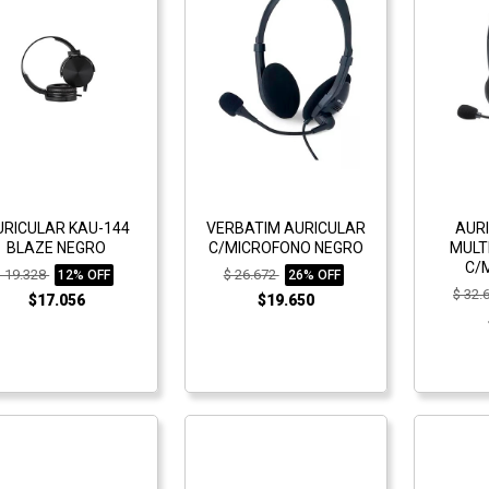
URICULAR KAU-144
VERBATIM AURICULAR
AUR
BLAZE NEGRO
C/MICROFONO NEGRO
MULT
C/
$ 19.328
$ 26.672
12% OFF
26% OFF
$ 32.
$17.056
$19.650