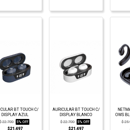
ICULAR BT TOUCH C/
AURICULAR BT TOUCH C/
NETMA
DISPLAY AZUL
DISPLAY BLANCO
OWS BL
$ 22.700
$ 22.700
$ 25
5% OFF
5% OFF
$21.497
$21.497