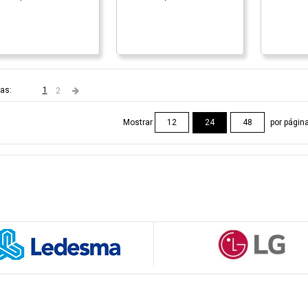
as:
1
2
Mostrar
por págin
12
24
48