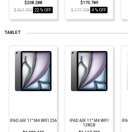
F
$208.288
$170.789
$ 267.792
22 % OFF
$ 177.728
4 % OFF
TABLET
IPAD AIR 11" M4 WIFI 256
IPAD AIR 11" M4 WIFI
IPAD 
128GB