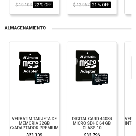
$ 19.103
22 % OFF
$ 12.967
21 % OFF
$
ALMACENAMIENTO
VERBATIM TARJETA DE
DIGITAL CARD 44084
VERB
MEMORIA 32GB
MICRO SDHC 64 GB
INTE
C/ADAPTADOR PREMIUM
CLASS 10
$23.309
$32.796