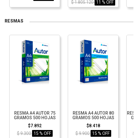
$ 1.805.120
11 % OFF
RESMAS
RESMA A4 AUTOR 75
RESMA A4 AUTOR 80
RESM
GRAMOS 500 HOJAS
GRAMOS 500 HOJAS
GR
$7.892
$8.418
$ 9.300
15 % OFF
$ 9.900
15 % OFF
$ 