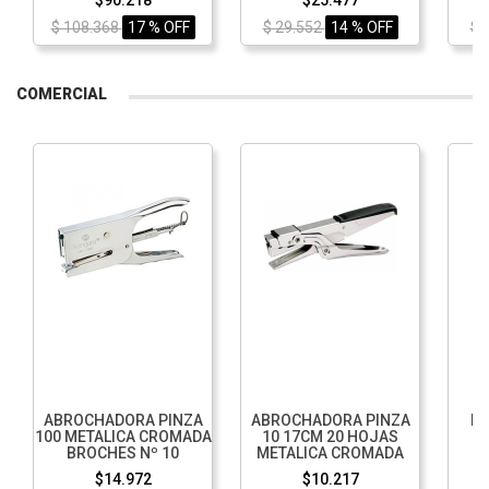
$90.218
$25.477
$ 108.368
17 % OFF
$ 29.552
14 % OFF
$ 
COMERCIAL
ABROCHADORA PINZA
ABROCHADORA PINZA
BR
100 METALICA CROMADA
10 17CM 20 HOJAS
C
BROCHES Nº 10
METALICA CROMADA
$14.972
$10.217