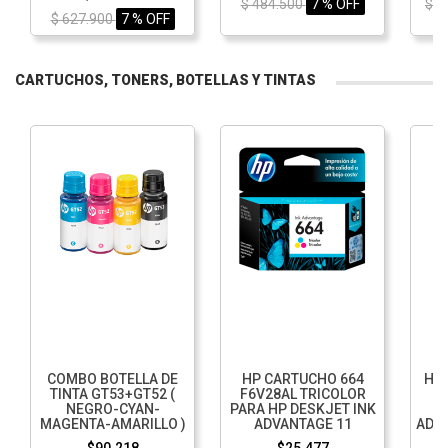
$ 484.500
7 % OFF
$ 1
$ 627.900
7 % OFF
CARTUCHOS, TONERS, BOTELLAS Y TINTAS
COMBO BOTELLA DE
HP CARTUCHO 664
HP 
TINTA GT53+GT52 (
F6V28AL TRICOLOR
N
NEGRO-CYAN-
PARA HP DESKJET INK
MAGENTA-AMARILLO )
ADVANTAGE 11
ADVA