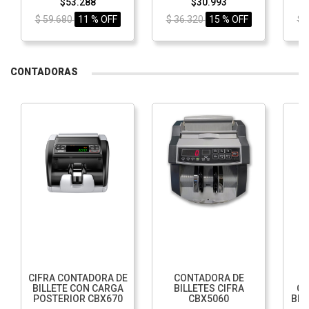
$53.288
$30.993
$ 59.680
11 % OFF
$ 36.320
15 % OFF
$ 
CONTADORAS
CIFRA CONTADORA DE
CONTADORA DE
BILLETE CON CARGA
BILLETES CIFRA
CL
POSTERIOR CBX670
CBX5060
BIL