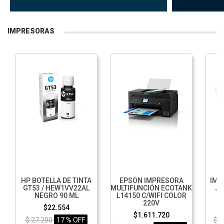
IMPRESORAS
HP BOTELLA DE TINTA
EPSON IMPRESORA
IMP
GT53 / HEW1VV22AL
MULTIFUNCIÓN ECOTANK
JE
NEGRO 90 ML
L14150 C/WIFI COLOR
M
220V
$22.554
$1.611.720
$ 27.200
17 % OFF
$ 