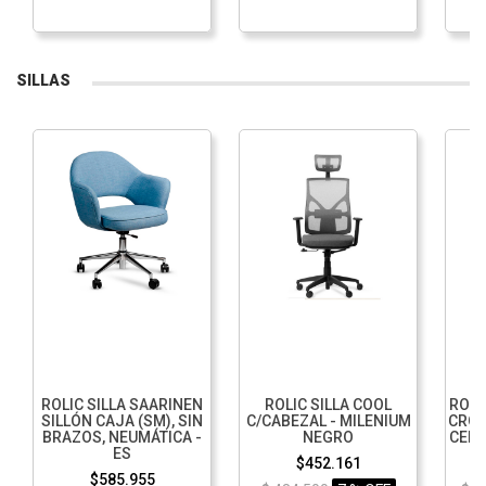
SILLAS
ROLIC SILLA SAARINEN
ROLIC SILLA COOL
ROLI
SILLÓN CAJA (SM), SIN
C/CABEZAL - MILENIUM
CROM
BRAZOS, NEUMÁTICA -
NEGRO
CENT
ES
$452.161
$585.955