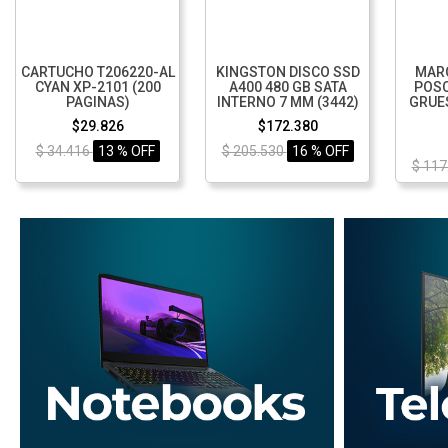
CARTUCHO T206220-AL
KINGSTON DISCO SSD
MAR
CYAN XP-2101 (200
A400 480 GB SATA
POSC
PAGINAS)
INTERNO 7 MM (3442)
GRUE
$29.826
$172.380
$ 34.416
13 % OFF
$ 205.530
16 % OFF
$ 117