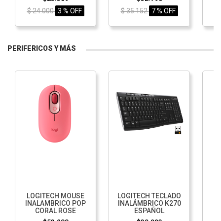
$ 24.000
3 % OFF
$ 35.152
7 % OFF
PERIFERICOS Y MÁS
LOGITECH MOUSE
LOGITECH TECLADO
L
INALAMBRICO POP
INALÁMBRICO K270
B
CORAL ROSE
ESPAÑOL