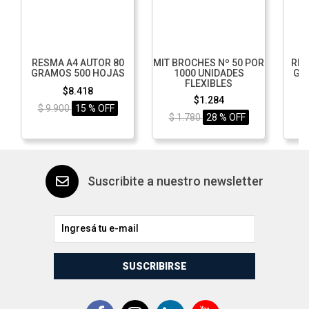
RESMA A4 AUTOR 80
MIT BROCHES Nº 50 POR
RES
GRAMOS 500 HOJAS
1000 UNIDADES
GR
FLEXIBLES
$8.418
$1.284
$ 9.900
15 % OFF
$ 1.780
28 % OFF
$
Suscribite a nuestro newsletter
SUSCRIBIRSE