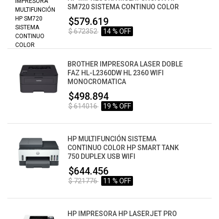
SM720 SISTEMA CONTINUO COLOR
$579.619
$ 672352
14 % OFF
BROTHER IMPRESORA LASER DOBLE
FAZ HL-L2360DW HL 2360 WIFI
MONOCROMATICA
$498.894
$ 614016
19 % OFF
HP MULTIFUNCIÓN SISTEMA
CONTINUO COLOR HP SMART TANK
750 DUPLEX USB WIFI
$644.456
$ 721776
11 % OFF
HP IMPRESORA HP LASERJET PRO