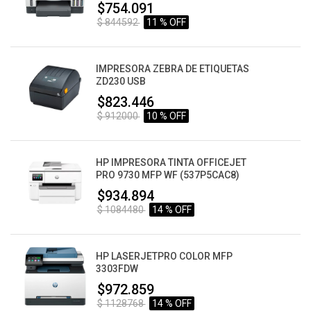
$754.091
$ 844592
11 % OFF
IMPRESORA ZEBRA DE ETIQUETAS
ZD230 USB
$823.446
$ 912000
10 % OFF
HP IMPRESORA TINTA OFFICEJET
PRO 9730 MFP WF (537P5CAC8)
$934.894
$ 1084480
14 % OFF
HP LASERJETPRO COLOR MFP
3303FDW
$972.859
$ 1128768
14 % OFF