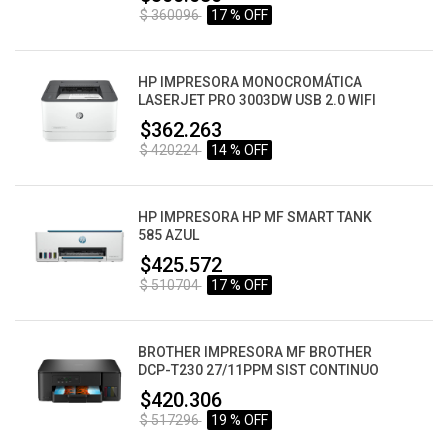
$ 360096
17 % OFF
HP IMPRESORA MONOCROMÁTICA
LASERJET PRO 3003DW USB 2.0 WIFI
$362.263
$ 420224
14 % OFF
HP IMPRESORA HP MF SMART TANK
585 AZUL
$425.572
$ 510704
17 % OFF
BROTHER IMPRESORA MF BROTHER
DCP-T230 27/11PPM SIST CONTINUO
$420.306
$ 517296
19 % OFF