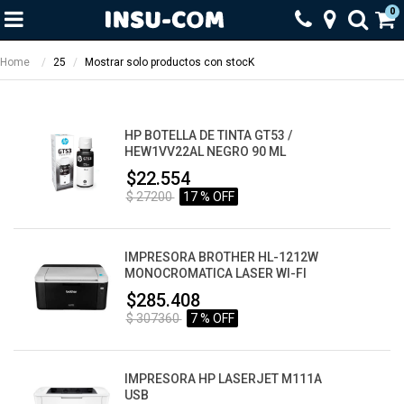
0
Home
25
Mostrar solo productos con stocK
HP BOTELLA DE TINTA GT53 /
HEW1VV22AL NEGRO 90 ML
$22.554
$ 27200
17 % OFF
IMPRESORA BROTHER HL-1212W
MONOCROMATICA LASER WI-FI
$285.408
$ 307360
7 % OFF
IMPRESORA HP LASERJET M111A
USB