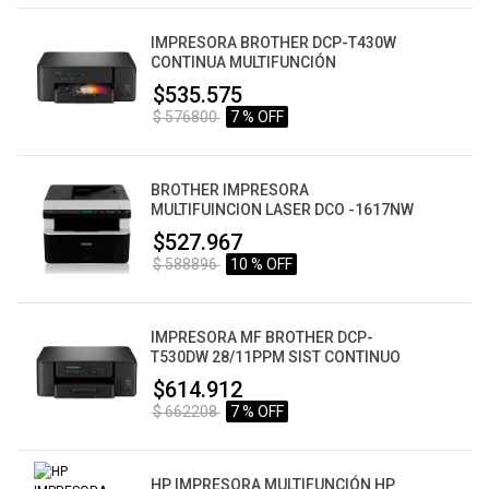
IMPRESORA BROTHER DCP-T430W
CONTINUA MULTIFUNCIÓN
$535.575
$ 576800
7 % OFF
BROTHER IMPRESORA
MULTIFUINCION LASER DCO -1617NW
$527.967
$ 588896
10 % OFF
IMPRESORA MF BROTHER DCP-
T530DW 28/11PPM SIST CONTINUO
$614.912
$ 662208
7 % OFF
HP IMPRESORA MULTIFUNCIÓN HP