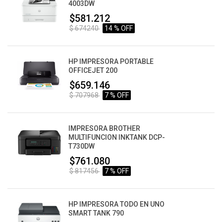
4003DW
$581.212
$ 674240
14 % OFF
HP IMPRESORA PORTABLE
OFFICEJET 200
$659.146
$ 707968
7 % OFF
IMPRESORA BROTHER
MULTIFUNCION INKTANK DCP-
T730DW
$761.080
$ 817456
7 % OFF
HP IMPRESORA TODO EN UNO
SMART TANK 790