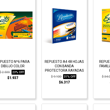
PUESTO Nº6 PARA
REPUESTO A4 48 HOJAS
REPUE
DIBUJO COLOR
CON BANDA
FAMIL
PROTECTORA RAYADAS
$ 2.500
23% OFF
$ 9.100
$ 34.
31% OFF
$1.937
$6.317