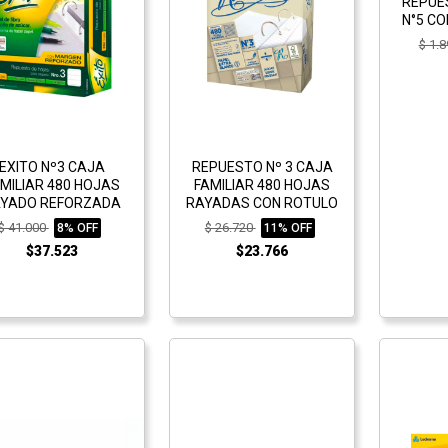
REPUE
N°5 CO
$ 1.
EXITO Nº3 CAJA
REPUESTO Nº 3 CAJA
MILIAR 480 HOJAS
FAMILIAR 480 HOJAS
YADO REFORZADA
RAYADAS CON ROTULO
$ 41.000
$ 26.720
8% OFF
11% OFF
$37.523
$23.766