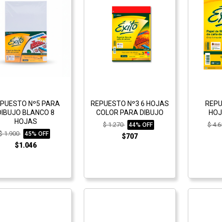
PUESTO Nº5 PARA
REPUESTO Nº3 6 HOJAS
REPU
DIBUJO BLANCO 8
COLOR PARA DIBUJO
HOJ
HOJAS
$ 1.270
$ 4.
44% OFF
$ 1.900
45% OFF
$707
$1.046