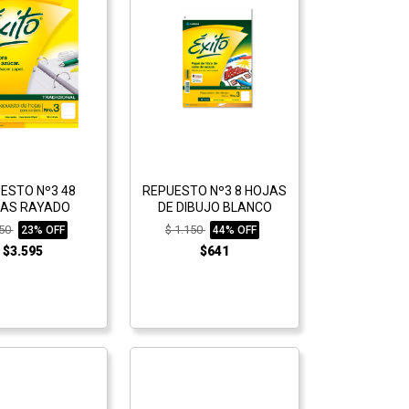
ESTO Nº3 48
REPUESTO Nº3 8 HOJAS
AS RAYADO
DE DIBUJO BLANCO
650
$ 1.150
23% OFF
44% OFF
$3.595
$641