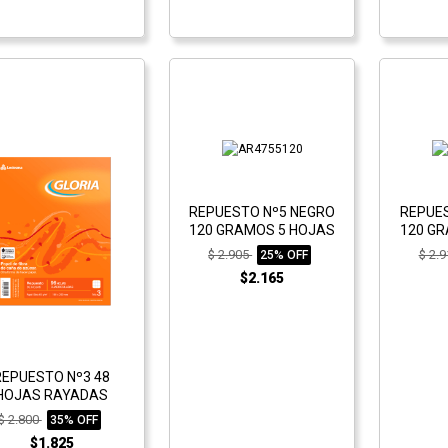
REPUESTO Nº5 NEGRO
REPUE
120 GRAMOS 5 HOJAS
120 G
$ 2.905
$ 2.
25% OFF
$2.165
REPUESTO Nº3 48
HOJAS RAYADAS
$ 2.800
35% OFF
$1.825