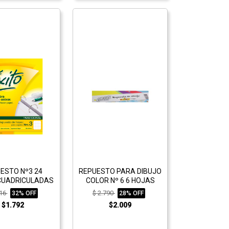
ESTO Nº3 24
REPUESTO PARA DIBUJO
CUADRICULADAS
COLOR Nº 6 6 HOJAS
616
$ 2.790
32% OFF
28% OFF
$1.792
$2.009