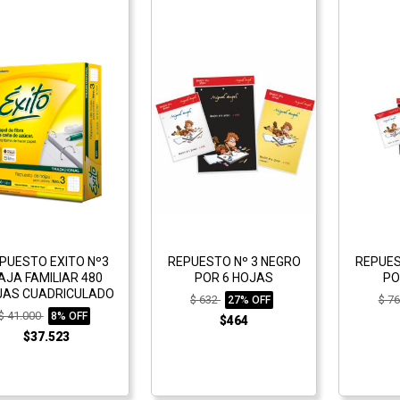
PUESTO EXITO Nº3
REPUESTO Nº 3 NEGRO
REPUES
AJA FAMILIAR 480
POR 6 HOJAS
PO
JAS CUADRICULADO
$ 632
$ 7
27% OFF
$ 41.000
8% OFF
$464
$37.523