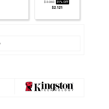
$ 3.060
31% OFF
$2.121
a