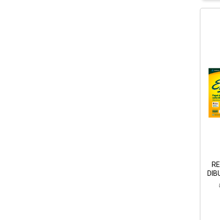
RE
DIB