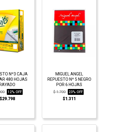
STO Nº3 CAJA
MIGUEL ANGEL
IAR 480 HOJAS
REPUESTO Nº 5 NEGRO
RAYADO
POR 6 HOJAS
000
$ 1.700
12% OFF
23% OFF
$29.798
$1.311