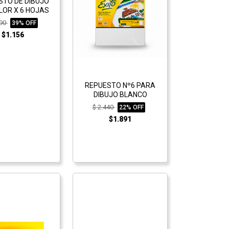
STO DE DIBUJO
LOR X 6 HOJAS
890
39% OFF
$1.156
REPUESTO Nº6 PARA
DIBUJO BLANCO
$ 2.440
22% OFF
$1.891