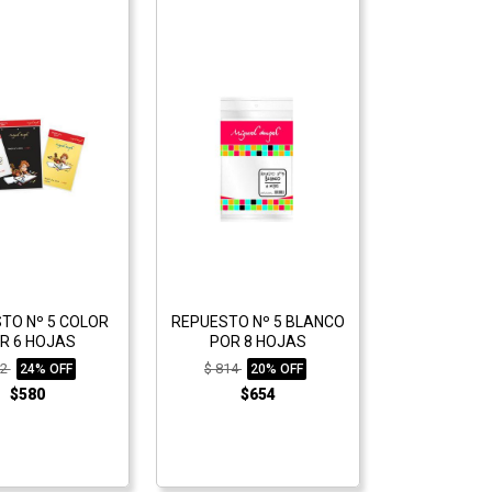
TO Nº 5 COLOR
REPUESTO Nº 5 BLANCO
R 6 HOJAS
POR 8 HOJAS
62
$ 814
24% OFF
20% OFF
$580
$654