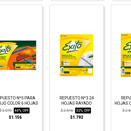
PUESTO Nº5 PARA
REPUESTO Nº3 24
REPU
UJO COLOR 6 HOJAS
HOJAS RAYADO
HOJAS 
$ 2.070
$ 2.616
$ 2.
44% OFF
32% OFF
$1.156
$1.792