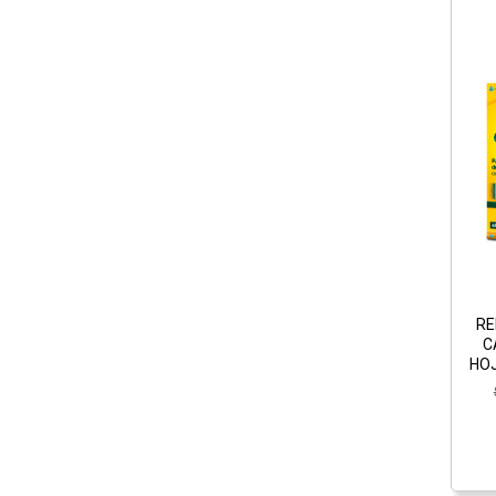
RE
C
HO