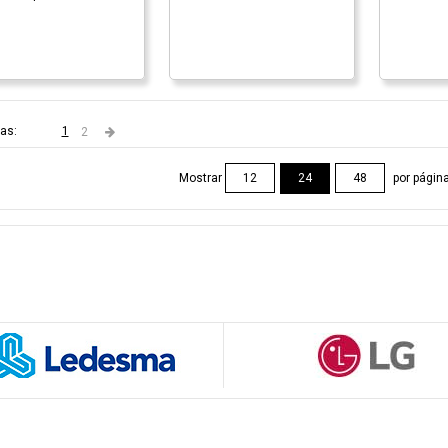
as:
1
2
Mostrar
por págin
12
24
48