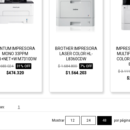
NTUM IMPRESORA
BROTHER IMPRESORA
IMPRE
MONO 33PPM
LASER COLOR HL-
MULTI
B+NET+W M7310DW
L8360CDW
COLOR
 683.024
$ 1.684.800
31% OFF
7% OFF
$ 3.11
$474.320
$1.564.203
$
as:
1
Mostrar
por págin
12
24
48