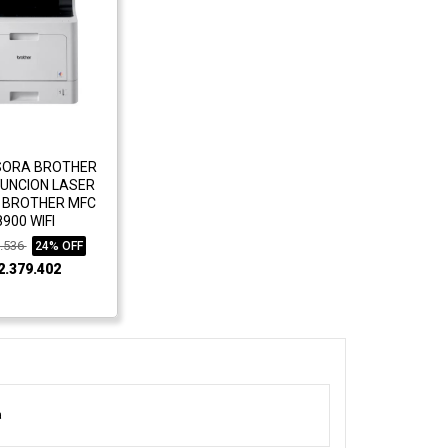
SORA BROTHER
FUNCION LASER
 BROTHER MFC
8900 WIFI
1.536
24% OFF
2.379.402
a