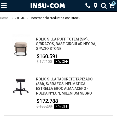
0
Home
SILLAS
Mostrar solo productos con stocK
ROLIC SILLA PUFF TOTEM (SM),
S/BRAZOS, BASE CIRCULAR NEGRA,
SPAZIO STONE.
$160.591
$ 172100
7 % OFF
ROLIC SILLA TABURETE TAPIZADO
(SM), S/BRAZOS, NEUMÁTICA -
ESTRELLA EROC ALMA ACERO -
RUEDA NYLON, MILENIUM NEGRO
$172.788
$ 185200
7 % OFF